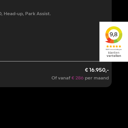
Mazd
, Head-up, Park Assist.
2.5 S
2
10
€ 16.950,-
Of vanaf
€ 286
per maand