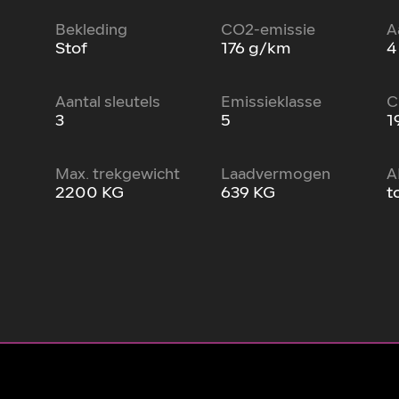
Bekleding
CO2-emissie
A
Stof
176 g/km
4
Aantal sleutels
Emissieklasse
C
3
5
1
Max. trekgewicht
Laadvermogen
A
2200 KG
639 KG
t