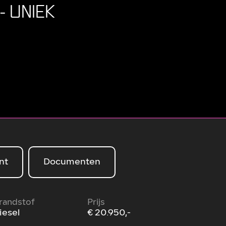
- UNIEK
nt
Documenten
randstof
Prijs
iesel
€ 20.950,-