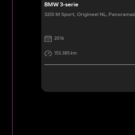
BMW 3-serie
320i M Sport, Origineel NL, Panoramad
2016
153.385 km