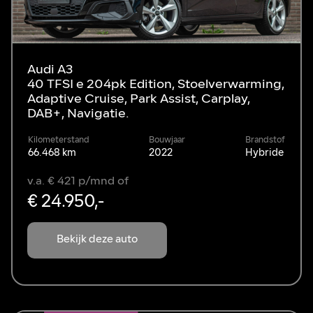
Audi A3
40 TFSI e 204pk Edition, Stoelverwarming,
Adaptive Cruise, Park Assist, Carplay,
DAB+, Navigatie.
Kilometerstand
Bouwjaar
Brandstof
66.468 km
2022
Hybride
v.a. € 421 p/mnd of
€ 24.950,-
Bekijk deze auto