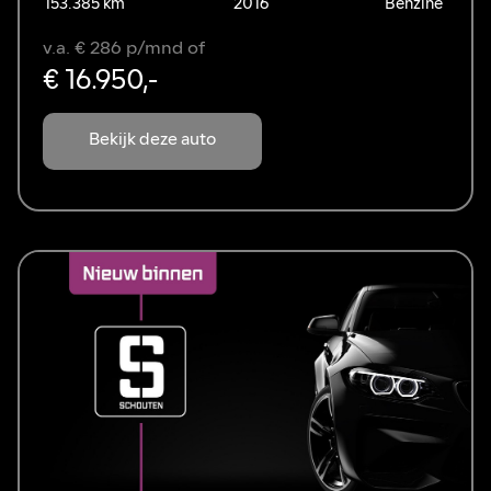
153.385 km
2016
Benzine
v.a. € 286 p/mnd of
€ 16.950,-
Bekijk deze auto