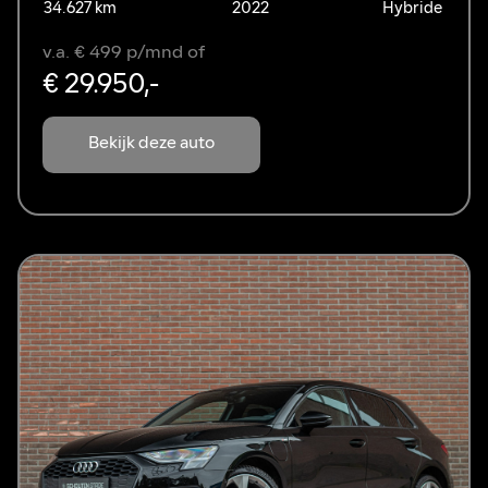
34.627 km
2022
Hybride
v.a. € 499 p/mnd of
€ 29.950,-
Bekijk deze auto