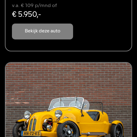
v.a. € 109 p/mnd of
€ 5.950,-
Bekijk deze auto