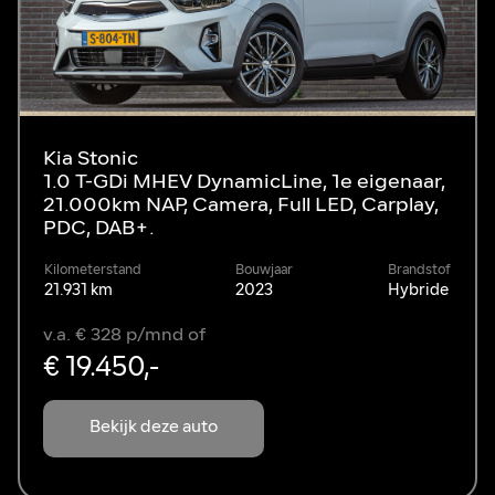
Kia Stonic
1.0 T-GDi MHEV DynamicLine, 1e eigenaar,
21.000km NAP, Camera, Full LED, Carplay,
PDC, DAB+.
Kilometerstand
Bouwjaar
Brandstof
21.931 km
2023
Hybride
v.a. € 328 p/mnd of
€ 19.450,-
Bekijk deze auto