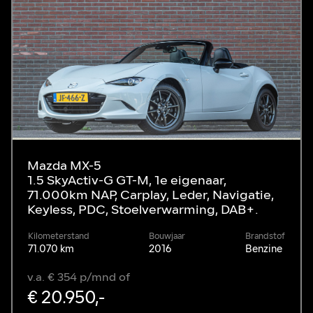
Mazda MX-5
1.5 SkyActiv-G GT-M, 1e eigenaar,
71.000km NAP, Carplay, Leder, Navigatie,
Keyless, PDC, Stoelverwarming, DAB+.
Kilometerstand
Bouwjaar
Brandstof
71.070 km
2016
Benzine
v.a. € 354 p/mnd of
€ 20.950,-