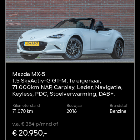
Mazda MX-5
1.5 SkyActiv-G GT-M, 1e eigenaar,
71.000km NAP, Carplay, Leder, Navigatie,
Keyless, PDC, Stoelverwarming, DAB+.
Kilometerstand
Bouwjaar
Brandstof
71.070 km
2016
Benzine
v.a. € 354 p/mnd of
€ 20.950,-