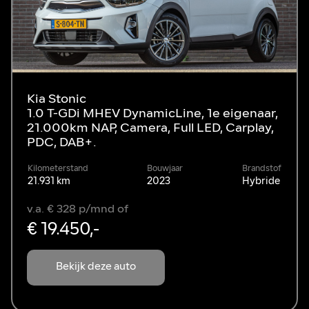
Kia Stonic
1.0 T-GDi MHEV DynamicLine, 1e eigenaar,
21.000km NAP, Camera, Full LED, Carplay,
PDC, DAB+.
Kilometerstand
Bouwjaar
Brandstof
21.931 km
2023
Hybride
v.a. € 328 p/mnd of
€ 19.450,-
Bekijk deze auto