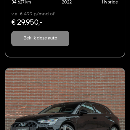
34.627 km
2022
Hybride
v.a. € 499 p/mnd of
€ 29.950,-
Bekijk deze auto