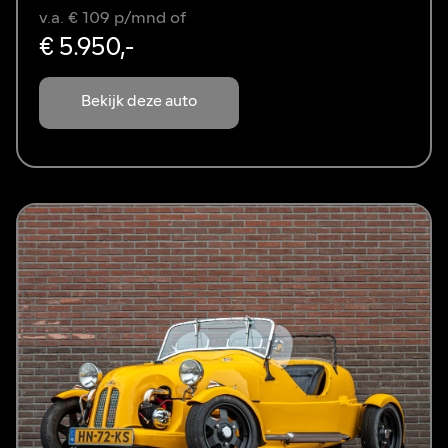
v.a. € 109 p/mnd of
€ 5.950,-
Bekijk deze auto