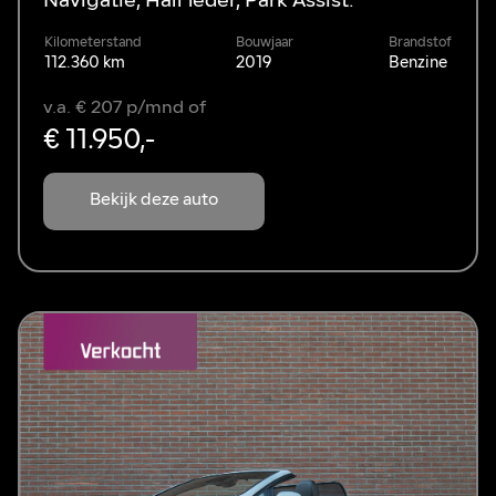
Navigatie, Half leder, Park Assist.
Kilometerstand
Bouwjaar
Brandstof
112.360 km
2019
Benzine
v.a. € 207 p/mnd of
€ 11.950,-
Bekijk deze auto