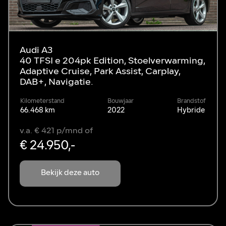
Audi A3
40 TFSI e 204pk Edition, Stoelverwarming,
Adaptive Cruise, Park Assist, Carplay,
DAB+, Navigatie.
Kilometerstand
Bouwjaar
Brandstof
66.468 km
2022
Hybride
v.a. € 421 p/mnd of
€ 24.950,-
Bekijk deze auto