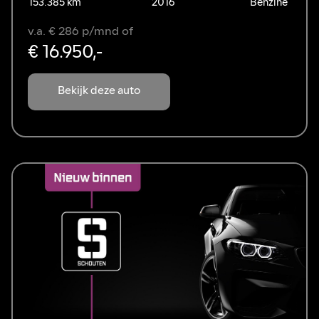
153.385 km
2016
Benzine
v.a. € 286 p/mnd of
€ 16.950,-
Bekijk deze auto