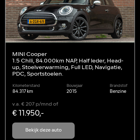
MINI Cooper
1.5 Chili, 84.000km NAP, Half leder, Head-
up, Stoelverwarming, Full LED, Navigatie,
PDC, Sportstoelen.
Kilometerstand
Bouwjaar
Brandstof
84.317 km
2015
Benzine
v.a. € 207 p/mnd of
€ 11.950,-
Bekijk deze auto