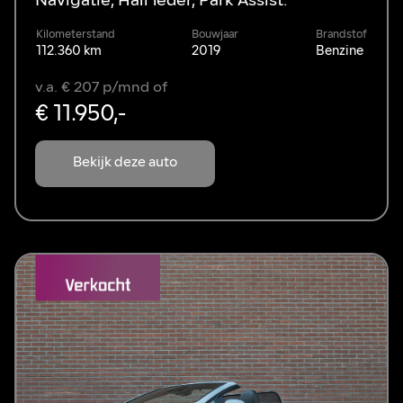
Navigatie, Half leder, Park Assist.
Kilometerstand
Bouwjaar
Brandstof
112.360 km
2019
Benzine
v.a. € 207 p/mnd of
€ 11.950,-
Bekijk deze auto