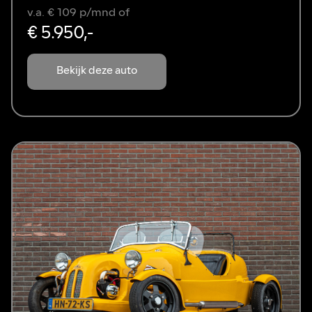
v.a. € 109 p/mnd of
€ 5.950,-
Bekijk deze auto