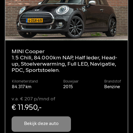
MINI Cooper
1.5 Chili, 84.000km NAP, Half leder, Head-
up, Stoelverwarming, Full LED, Navigatie,
PDC, Sportstoelen.
Kilometerstand
Bouwjaar
Brandstof
84.317 km
2015
Benzine
v.a. € 207 p/mnd of
€ 11.950,-
Bekijk deze auto