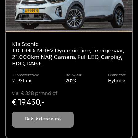
Kia Stonic
1.0 T-GDi MHEV DynamicLine, 1e eigenaar,
21.000km NAP, Camera, Full LED, Carplay,
PDC, DAB+.
Kilometerstand
Bouwjaar
Brandstof
21.931 km
2023
Hybride
v.a. € 328 p/mnd of
€ 19.450,-
Bekijk deze auto