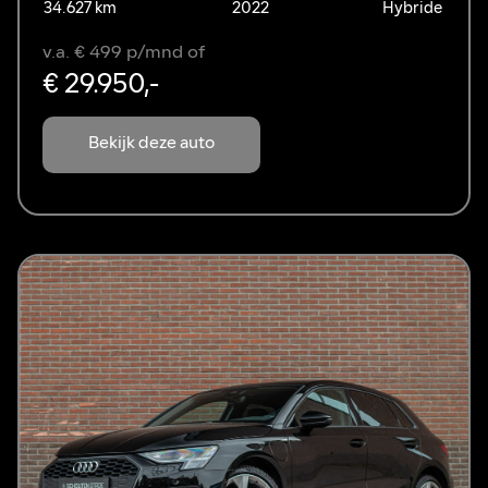
34.627 km
2022
Hybride
v.a. € 499 p/mnd of
€ 29.950,-
Bekijk deze auto