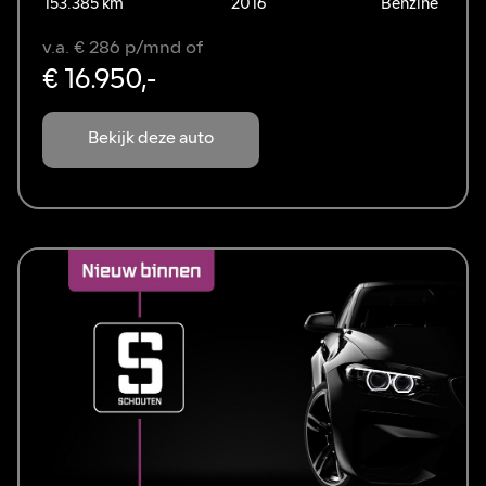
153.385 km
2016
Benzine
v.a. € 286 p/mnd of
€ 16.950,-
Bekijk deze auto