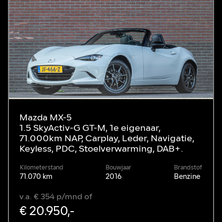
Mazda MX-5
1.5 SkyActiv-G GT-M, 1e eigenaar,
71.000km NAP, Carplay, Leder, Navigatie,
Keyless, PDC, Stoelverwarming, DAB+.
Kilometerstand
Bouwjaar
Brandstof
71.070 km
2016
Benzine
v.a. € 354 p/mnd of
€ 20.950,-