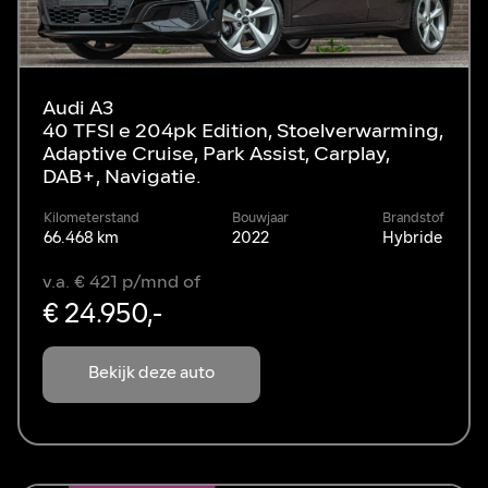
Audi A3
40 TFSI e 204pk Edition, Stoelverwarming,
Adaptive Cruise, Park Assist, Carplay,
DAB+, Navigatie.
Kilometerstand
Bouwjaar
Brandstof
66.468 km
2022
Hybride
v.a. € 421 p/mnd of
€ 24.950,-
Bekijk deze auto