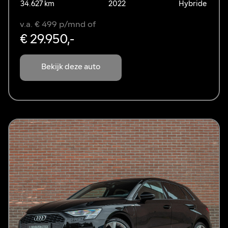
34.627 km
2022
Hybride
v.a. € 499 p/mnd of
€ 29.950,-
Bekijk deze auto