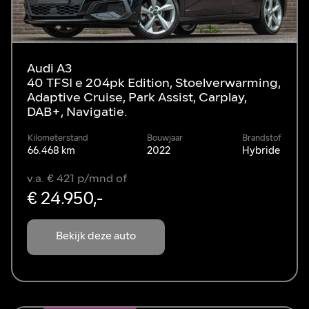
Audi A3
40 TFSI e 204pk Edition, Stoelverwarming,
Adaptive Cruise, Park Assist, Carplay,
DAB+, Navigatie.
Kilometerstand
Bouwjaar
Brandstof
66.468 km
2022
Hybride
v.a. € 421 p/mnd of
€ 24.950,-
Bekijk deze auto