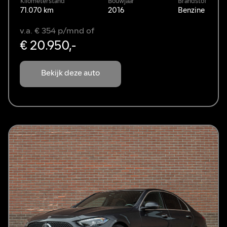
Kilometerstand
Bouwjaar
Brandstof
71.070 km
2016
Benzine
v.a. € 354 p/mnd of
€ 20.950,-
Bekijk deze auto