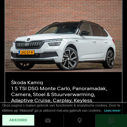
Škoda Kamiq
1.5 TSI DSG Monte Carlo, Panoramadak,
Camera, Stoel & Stuurverwarming,
Adaptive Cruise, Carplay, Keyless.
Onze pagina’s maken gebruik van functionele & analytische cookies. Door te
klikken op "Akkoord" ga je akkoord met ons gebruik van cookies.
Lees meer
Kilometerstand
Bouwjaar
Brandstof
22.626 km
2024
Benzine
AKKOORD