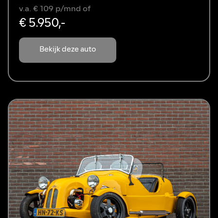
v.a. € 109 p/mnd of
€ 5.950,-
Bekijk deze auto