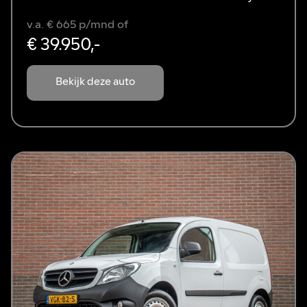
v.a. € 665 p/mnd of
€ 39.950,-
Bekijk deze auto