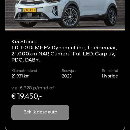
Kia Stonic
1.0 T-GDi MHEV DynamicLine, 1e eigenaar,
21.000km NAP, Camera, Full LED, Carplay,
PDC, DAB+.
Kilometerstand
Bouwjaar
Brandstof
21.931 km
2023
Hybride
v.a. € 328 p/mnd of
€ 19.450,-
Bekijk deze auto