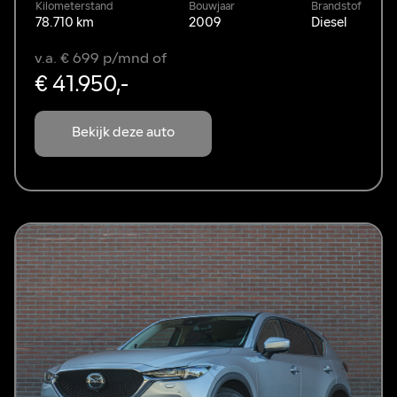
Kilometerstand
Bouwjaar
Brandstof
78.710 km
2009
Diesel
v.a. € 699 p/mnd of
€ 41.950,-
Bekijk deze auto