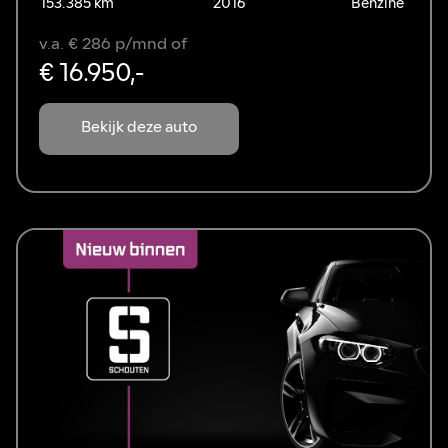
153.385 km
2016
Benzine
v.a. € 286 p/mnd of
€ 16.950,-
Bekijk deze auto