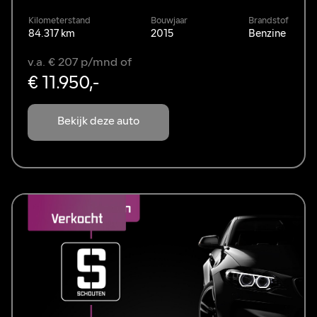
Kilometerstand
Bouwjaar
Brandstof
84.317 km
2015
Benzine
v.a. € 207 p/mnd of
€ 11.950,-
Bekijk deze auto