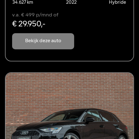
34.627 km
2022
Hybride
v.a. € 499 p/mnd of
€ 29.950,-
Bekijk deze auto