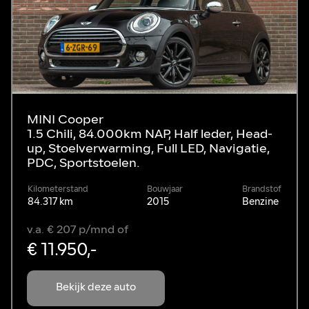
MINI Cooper
1.5 Chili, 84.000km NAP, Half leder, Head-
up, Stoelverwarming, Full LED, Navigatie,
PDC, Sportstoelen.
Kilometerstand
Bouwjaar
Brandstof
84.317 km
2015
Benzine
v.a. € 207 p/mnd of
€ 11.950,-
Bekijk deze auto