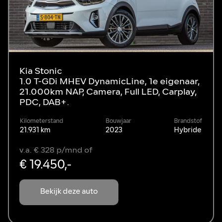
Kia Stonic
1.0 T-GDi MHEV DynamicLine, 1e eigenaar,
21.000km NAP, Camera, Full LED, Carplay,
PDC, DAB+.
Kilometerstand
Bouwjaar
Brandstof
21.931 km
2023
Hybride
v.a. € 328 p/mnd of
€ 19.450,-
Bekijk deze auto