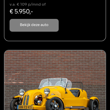
v.a. € 109 p/mnd of
€ 5.950,-
Bekijk deze auto