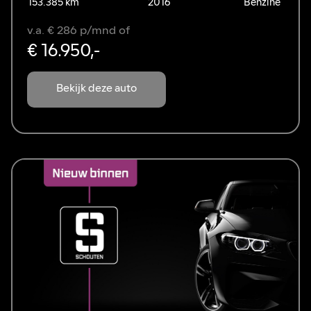
153.385 km
2016
Benzine
v.a. € 286 p/mnd of
€ 16.950,-
Bekijk deze auto