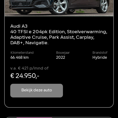
Audi A3
40 TFSI e 204pk Edition, Stoelverwarming,
Adaptive Cruise, Park Assist, Carplay,
DAB+, Navigatie.
Kilometerstand
Bouwjaar
Brandstof
66.468 km
2022
Hybride
v.a. € 421 p/mnd of
€ 24.950,-
Bekijk deze auto