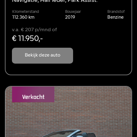
Navigatie, Half leder, Park Assist.
Kilometerstand
Bouwjaar
Brandstof
112.360 km
2019
Benzine
v.a. € 207 p/mnd of
€ 11.950,-
Bekijk deze auto