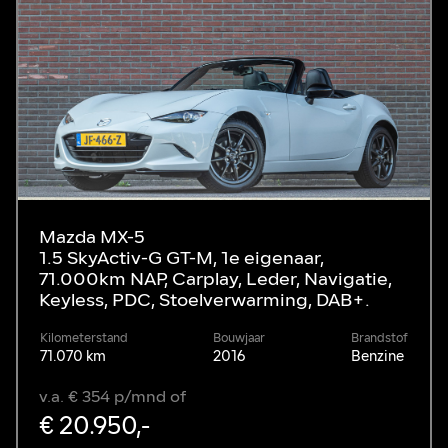
Mazda MX-5
1.5 SkyActiv-G GT-M, 1e eigenaar,
71.000km NAP, Carplay, Leder, Navigatie,
Keyless, PDC, Stoelverwarming, DAB+.
Kilometerstand
Bouwjaar
Brandstof
71.070 km
2016
Benzine
v.a. € 354 p/mnd of
€ 20.950,-