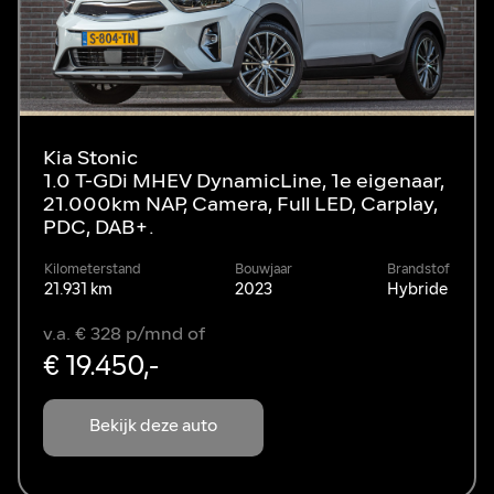
Kia Stonic
1.0 T-GDi MHEV DynamicLine, 1e eigenaar,
21.000km NAP, Camera, Full LED, Carplay,
PDC, DAB+.
Kilometerstand
Bouwjaar
Brandstof
21.931 km
2023
Hybride
v.a. € 328 p/mnd of
€ 19.450,-
Bekijk deze auto