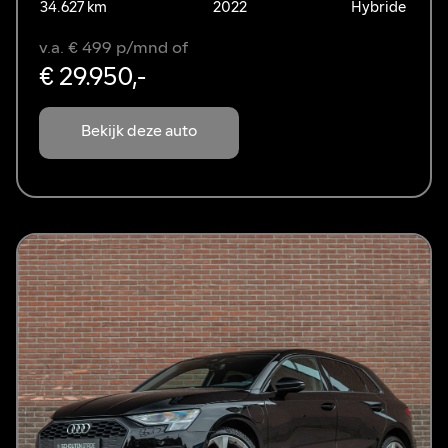
34.627 km
2022
Hybride
v.a. € 499 p/mnd of
€ 29.950,-
Bekijk deze auto