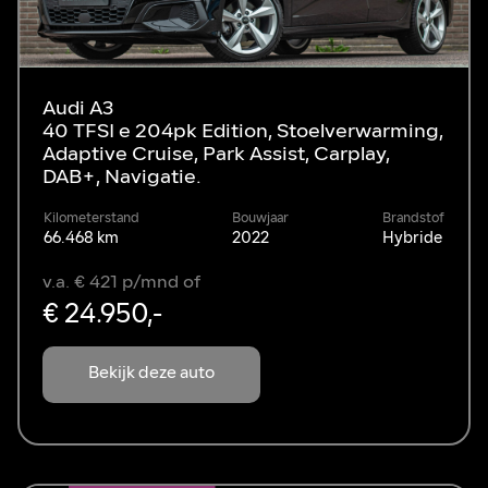
Audi A3
40 TFSI e 204pk Edition, Stoelverwarming,
Adaptive Cruise, Park Assist, Carplay,
DAB+, Navigatie.
Kilometerstand
Bouwjaar
Brandstof
66.468 km
2022
Hybride
v.a. € 421 p/mnd of
€ 24.950,-
Bekijk deze auto