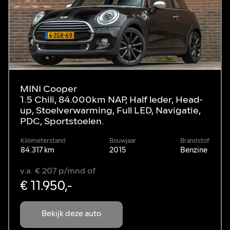
MINI Cooper
1.5 Chili, 84.000km NAP, Half leder, Head-
up, Stoelverwarming, Full LED, Navigatie,
PDC, Sportstoelen.
Kilometerstand
Bouwjaar
Brandstof
84.317 km
2015
Benzine
v.a. € 207 p/mnd of
€ 11.950,-
Bekijk deze auto