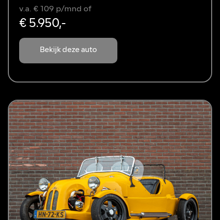
v.a. € 109 p/mnd of
€ 5.950,-
Bekijk deze auto