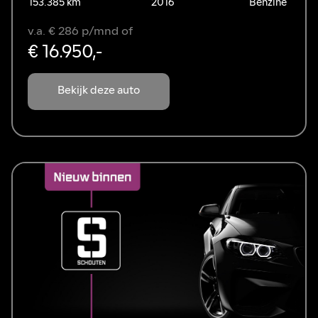
153.385 km
2016
Benzine
v.a. € 286 p/mnd of
€ 16.950,-
Bekijk deze auto