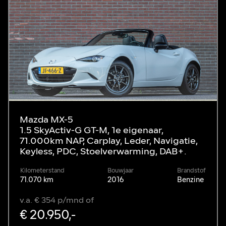
Mazda MX-5
1.5 SkyActiv-G GT-M, 1e eigenaar,
71.000km NAP, Carplay, Leder, Navigatie,
Keyless, PDC, Stoelverwarming, DAB+.
Kilometerstand
Bouwjaar
Brandstof
71.070 km
2016
Benzine
v.a. € 354 p/mnd of
€ 20.950,-