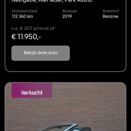
Navigatie, Half leder, Park Assist.
Kilometerstand
Bouwjaar
Brandstof
112.360 km
2019
Benzine
v.a. € 207 p/mnd of
€ 11.950,-
Bekijk deze auto