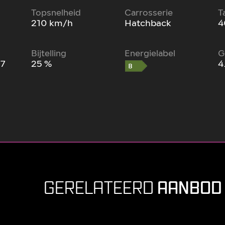
Topsnelheid
Carrosserie
T
210 km/h
Hatchback
4
Bijtelling
Energielabel
G
27
25 %
4
AANBOD
GERELATEERD