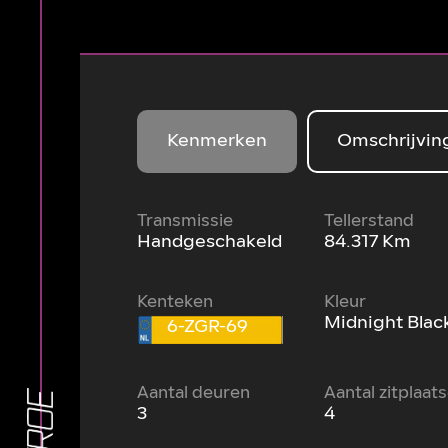
Kenmerken
Omschrijvin
Transmissie
Tellerstand
Handgeschakeld
84.317 Km
Kenteken
Kleur
Midnight Blac
6-ZGR-69
Aantal deuren
Aantal zitplaat
3
4