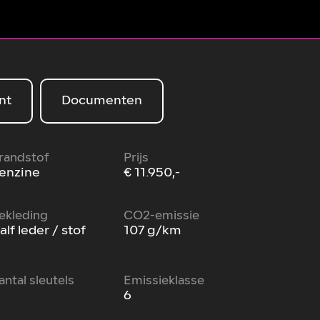
nt
Documenten
randstof
Prijs
enzine
€ 11.950,-
ekleding
CO2-emissie
alf leder / stof
107 g/km
antal sleutels
Emissieklasse
6