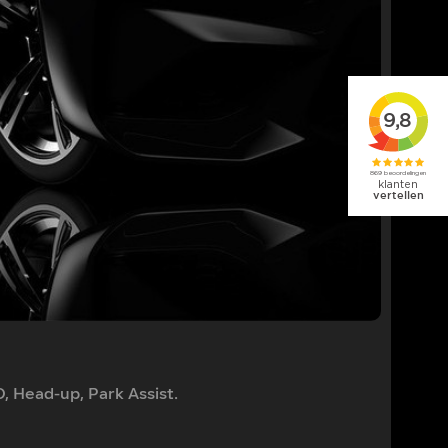
Toyot
, Head-up, Park Assist.
1.5 Hy