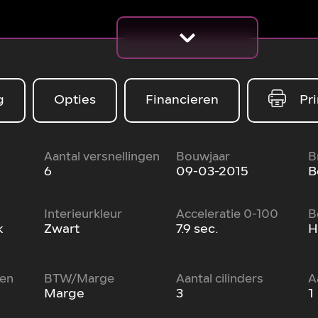
g
Opties
Financieren
Pri
Aantal versnellingen
Bouwjaar
B
6
09-03-2015
B
Interieurkleur
Acceleratie 0-100
B
k
Zwart
7.9 sec.
H
sen
BTW/Marge
Aantal cilinders
A
Marge
3
1