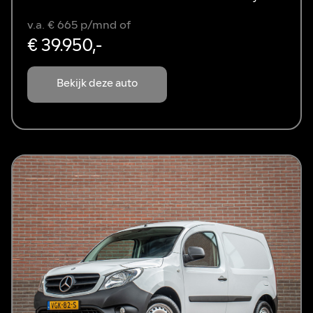
v.a. € 665 p/mnd of
€ 39.950,-
Bekijk deze auto