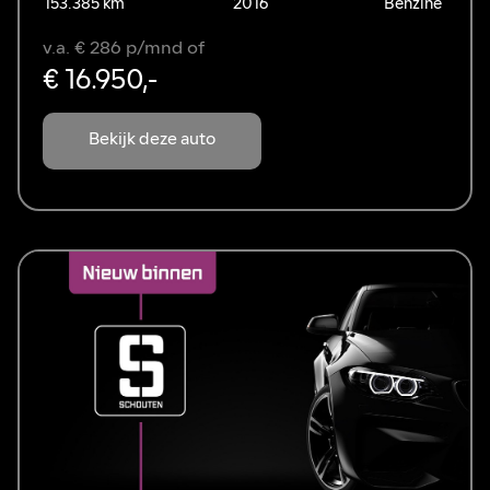
153.385 km
2016
Benzine
v.a. € 286 p/mnd of
€ 16.950,-
Bekijk deze auto