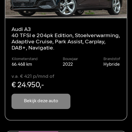
Audi A3
40 TFSI e 204pk Edition, Stoelverwarming,
Adaptive Cruise, Park Assist, Carplay,
DAB+, Navigatie.
Kilometerstand
Bouwjaar
Brandstof
66.468 km
2022
Hybride
v.a. € 421 p/mnd of
€ 24.950,-
Bekijk deze auto