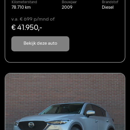
Kilometerstand
Bouwjaar
Brandstof
78.710 km
2009
Diesel
v.a. € 699 p/mnd of
€ 41.950,-
Bekijk deze auto