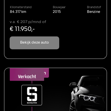
Kilometerstand
Bouwjaar
Brandstof
84.317 km
2015
Benzine
v.a. € 207 p/mnd of
€ 11.950,-
Bekijk deze auto