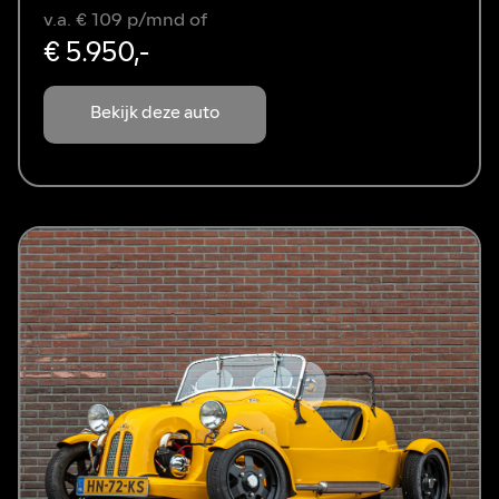
v.a. € 109 p/mnd of
€ 5.950,-
Bekijk deze auto